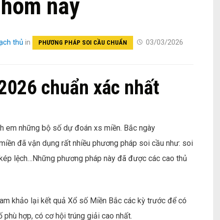
 hôm nay
bạch thủ
in
03/03/2026
PHƯƠNG PHÁP SOI CẦU CHUẨN
2026 chuẩn xác nhất
nh em những bộ số dự đoán xs miền. Bắc ngày
miền đã vận dụng rất nhiều phương pháp soi cầu như: soi
về kép lệch…Những phương pháp này đã được các cao thủ
am khảo lại kết quả Xổ số Miền Bắc các kỳ trước để có
phù hợp, có cơ hội trúng giải cao nhất.