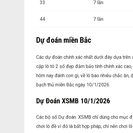
33
7 lần
44
7 lần
Dự đoán miền Bắc
Các dự đoán chính xác nhất dưới đây dựa trên 
cặp lô tô 2 số đẹp đảm bảo tính chính xác cao,
hôm nay đánh con gì, về lô bao nhiêu chắc ăn, 
bạch thủ miền Bắc ngày 10/1/2026
Dự Đoán XSMB 10/1/2026
Các bộ số Dự đoán. XSMB chỉ dùng cho mục đíc
chơi lô đề vì đó là bất hợp pháp, chỉ nên chơi