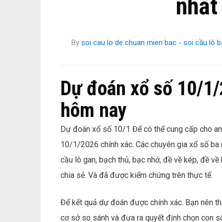
nhất
By
soi cau lo de chuan mien bac - soi cầu lô 
Dự đoán xổ số 10/1/
hôm nay
Dự đoán xổ số 10/1 Để có thể cung cấp cho a
10/1/2026 chính xác. Các chuyên gia xổ số ba 
cầu lô gan, bạch thủ, bạc nhớ, đề về kép, đề 
chia sẻ. Và đã được kiểm chứng trên thực tế.
Để kết quả dự đoán được chính xác. Bạn nên th
cơ sở so sánh và đưa ra quyết định chọn con số 