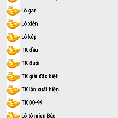
Lô gan
Lô xiên
Lô kép
TK đầu
TK đuôi
TK giải đặc biệt
TK lần xuất hiện
TK 00-99
Lô tô miền Bắc