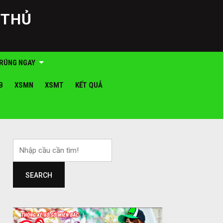
 THỦ
TRÚNG NGAY
B
XSMN
XSMT
KẾT QUẢ
SEARCH