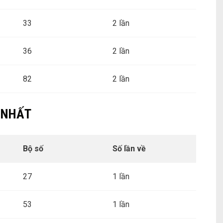
33
2 lần
36
2 lần
82
2 lần
T NHẤT
Bộ số
Số lần về
27
1 lần
53
1 lần