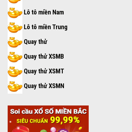
Lô tô miền Nam
Lô tô miền Trung
Quay thử
Quay thử XSMB
Quay thử XSMT
Quay thử XSMN