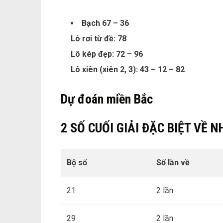
Bạch 67 – 36
Lô rơi từ đề: 78
Lô kép đẹp: 72 – 96
Lô xiên (xiên 2, 3): 43 – 12 – 82
Dự đoán miền Bắc
2 SỐ CUỐI GIẢI ĐẶC BIỆT VỀ 
Bộ số
Số lần về
21
2 lần
29
2 lần