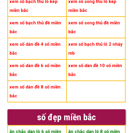
xem số bạch thủ lô kép
xem số song thủ lô kép
miền bắc
miền bắc
xem số bạch thủ đề miền
xem số song thủ đề miền
bắc
bắc
xem số dàn đề 4 số miền
xem số bạch thủ lô 2 nháy
bắc
mb
xem số dàn đề 6 số miền
xem số dàn đề 10 số miền
bắc
bắc
xem số dàn đề 8 số miền
bắc
số đẹp miền bắc
ăn chắc dàn lô 6 số miền
ăn chắc dàn lô 8 số miền