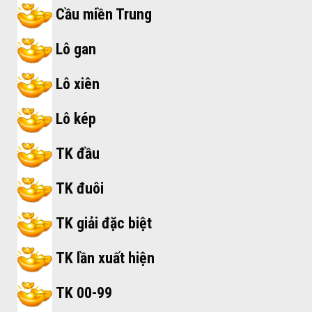
Cầu miền Trung
Lô gan
Lô xiên
Lô kép
TK đầu
TK đuôi
TK giải đặc biệt
TK lần xuất hiện
TK 00-99