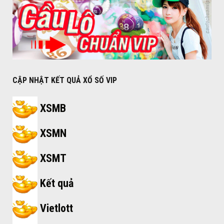
CẬP NHẬT KẾT QUẢ XỔ SỐ VIP
XSMB
XSMN
XSMT
Kết quả
Vietlott