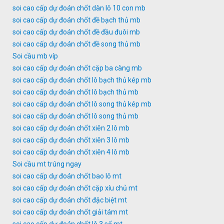
soi cao cấp dự đoán chốt dàn lô 10 con mb
soi cao cấp dự đoán chốt đề bạch thủ mb
soi cao cấp dự đoán chốt đề đầu đuôi mb
soi cao cấp dự đoán chốt đề song thủ mb
Soi cầu mb víp
soi cao cấp dự đoán chốt cặp ba càng mb
soi cao cấp dự đoán chốt lô bạch thủ kép mb
soi cao cấp dự đoán chốt lô bạch thủ mb
soi cao cấp dự đoán chốt lô song thủ kép mb
soi cao cấp dự đoán chốt lô song thủ mb
soi cao cấp dự đoán chốt xiên 2 lô mb
soi cao cấp dự đoán chốt xiên 3 lô mb
soi cao cấp dự đoán chốt xiên 4 lô mb
Soi cầu mt trúng ngay
soi cao cấp dự đoán chốt bao lô mt
soi cao cấp dự đoán chốt cặp xíu chủ mt
soi cao cấp dự đoán chốt đặc biệt mt
soi cao cấp dự đoán chốt giải tám mt
soi cao cấp dự đoán chốt lô 3 số mt