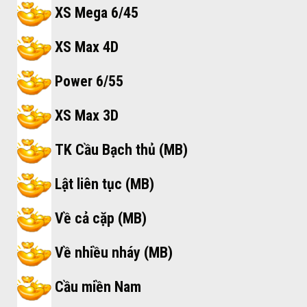
XS Mega 6/45
XS Max 4D
Power 6/55
XS Max 3D
TK Cầu Bạch thủ (MB)
Lật liên tục (MB)
Về cả cặp (MB)
Về nhiều nháy (MB)
Cầu miền Nam