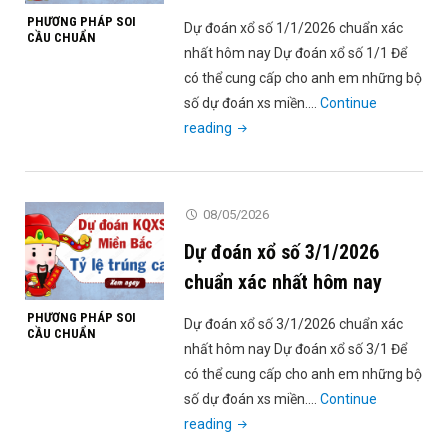
PHƯƠNG PHÁP SOI
Dự đoán xổ số 1/1/2026 chuẩn xác
CẦU CHUẨN
nhất hôm nay Dự đoán xổ số 1/1 Để
có thể cung cấp cho anh em những bộ
số dự đoán xs miền.…
Continue
"Dự
reading
đoán
xổ
số
08/05/2026
1/1/2026
Dự đoán xổ số 3/1/2026
chuẩn
xác
chuẩn xác nhất hôm nay
nhất
PHƯƠNG PHÁP SOI
Dự đoán xổ số 3/1/2026 chuẩn xác
hôm
CẦU CHUẨN
nhất hôm nay Dự đoán xổ số 3/1 Để
nay"
có thể cung cấp cho anh em những bộ
số dự đoán xs miền.…
Continue
"Dự
reading