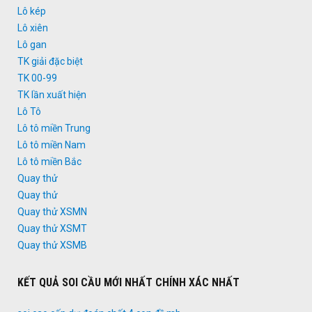
Lô kép
Lô xiên
Lô gan
TK giải đặc biệt
TK 00-99
TK lần xuất hiện
Lô Tô
Lô tô miền Trung
Lô tô miền Nam
Lô tô miền Bắc
Quay thử
Quay thử
Quay thử XSMN
Quay thử XSMT
Quay thử XSMB
KẾT QUẢ SOI CẦU MỚI NHẤT CHÍNH XÁC NHẤT