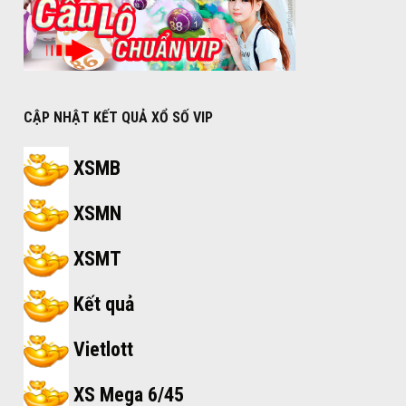
CẬP NHẬT KẾT QUẢ XỔ SỐ VIP
XSMB
XSMN
XSMT
Kết quả
Vietlott
XS Mega 6/45