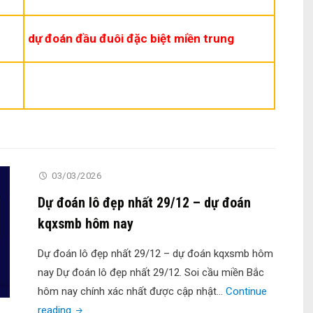
dự đoán đầu đuôi đặc biệt miền trung
03/03/2026
Dự đoán lô đẹp nhất 29/12 – dự đoán
kqxsmb hôm nay
Dự đoán lô đẹp nhất 29/12 – dự đoán kqxsmb hôm
nay Dự đoán lô đẹp nhất 29/12. Soi cầu miền Bắc
hôm nay chính xác nhất được cập nhật…
Continue
"Dự
reading