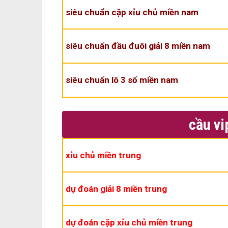
siêu chuẩn cặp xỉu chủ miền nam
siêu chuẩn đầu đuôi giải 8 miền nam
siêu chuẩn lô 3 số miền nam
cầu vi
xỉu chủ miền trung
dự đoán giải 8 miền trung
dự đoán cặp xỉu chủ miền trung