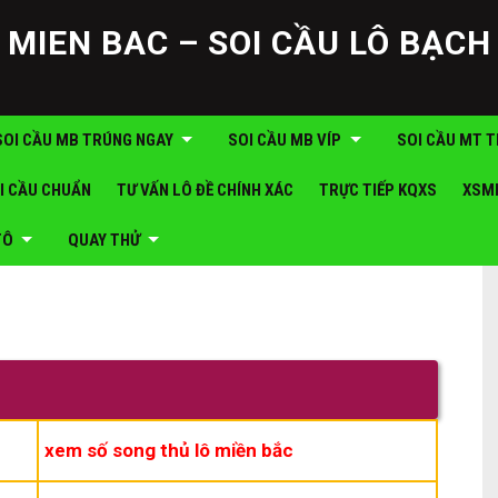
Skip
to
 MIEN BAC – SOI CẦU LÔ BẠCH
content
SOI CẦU MB TRÚNG NGAY
SOI CẦU MB VÍP
SOI CẦU MT 
 CẦU CHUẨN
TƯ VẤN LÔ ĐỀ CHÍNH XÁC
TRỰC TIẾP KQXS
XSM
TÔ
QUAY THỬ
xem số song thủ lô miền bắc