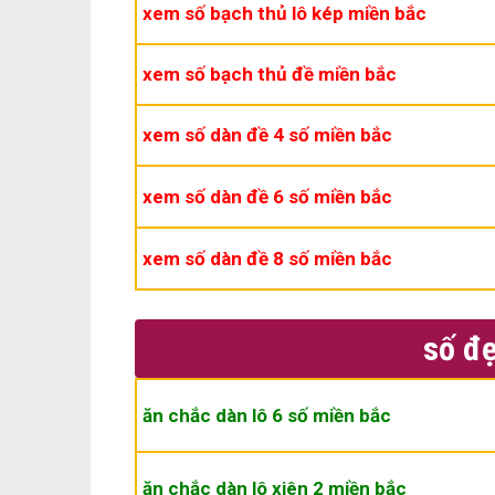
xem số bạch thủ lô kép miền bắc
xem số bạch thủ đề miền bắc
xem số dàn đề 4 số miền bắc
xem số dàn đề 6 số miền bắc
xem số dàn đề 8 số miền bắc
số đ
ăn chắc dàn lô 6 số miền bắc
ăn chắc dàn lô xiên 2 miền bắc