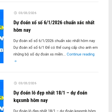
kết
quả
03/03/2026
15/11
Dự đoán xổ số 6/1/2026 chuẩn xác nhất
xổ
hôm nay
số
miền
Dự đoán xổ số 6/1/2026 chuẩn xác nhất hôm nay
bắc
Dự đoán xổ số 6/1 Để có thể cung cấp cho anh em
chính
"Dự
những bộ số dự đoán xs miền.…
Continue reading
xác"
đoán
xổ
số
6/1/2026
03/03/2026
chuẩn
Dự đoán lô đẹp nhất 18/1 – dự đoán
xác
kqxsmb hôm nay
nhất
hôm
Dự đoán lô đẹp nhất 18/1 – dự đoán kqxsmb hôm