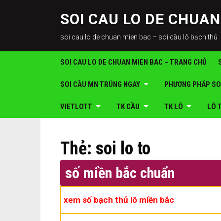
SOI CAU LO DE CHUAN
soi cau lo de chuan mien bac – soi cầu lô bạch thủ
SOI CAU LO DE CHUAN MIEN BAC – TRANG CHỦ
SOI CẦU MN TRÚNG NGAY
PHƯƠNG PHÁP SOI
VIETLOTT
TK CẦU
TK LÔ
LÔ 
Thẻ:
soi lo to
số miền bắc chuẩn
xem số bạch thủ lô miền bắc