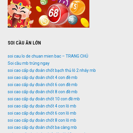
SOI CẦU ĂN LỚN
soi cau lo de chuan mien bac – TRANG CHỦ
Soi cầu mb trúng ngay
soi cao cấp dự đoán chốt bạch thủ lô 2 nháy mb
soi cao cấp dự đoán chốt 4 con đề mb
soi cao cấp dự đoán chốt 6 con đề mb
soi cao cấp dự đoán chốt 8 con đề mb
soi cao cấp dự đoán chốt 10 con đề mb
soi cao cấp dự đoán chốt 4 con lô mb
soi cao cấp dự đoán chốt 6 con lô mb
soi cao cấp dự đoán chốt 8 con lô mb
soi cao cấp dự đoán chốt ba càng mb