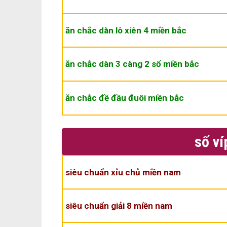
ăn chắc dàn lô xiên 4 miền bắc
ăn chắc dàn 3 càng 2 số miền bắc
ăn chắc đề đầu đuôi miền bắc
số v
siêu chuẩn xỉu chủ miền nam
siêu chuẩn giải 8 miền nam